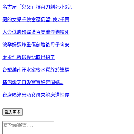
名古屋「鬼父」持菜刀刺死小6兒
假的女兒千億富豪仍留2億7千萬
人命低賤印婦遭百隻流浪狗咬死
敘孕婦遭炸重傷剖腹後母子均安
太永浩叛逃後北韓出招了
台塑越南汙水案後水質終於達標
情侶露天口愛寶寶好奇問媽...
夜店喝迷藥酒女醒來躺床遭性侵
載入更多