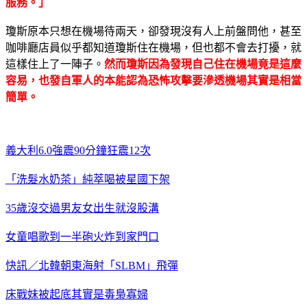
服務。」
瓊斯原本只想在機場待兩天，卻發現沒有人上前盤問他，甚至
咖啡廳店員似乎都知道瓊斯住在機場，但也都不會去打擾，就
這樣住上了一陣子。
然而瓊斯因為發現自己住在機場竟是這麼
容易，也發自軍人的本能認為恐怖攻擊要滲透機場其實是相當
簡單。
義大利6.0強震90分鐘狂震12次
「洗髮水奶茶」純萃喝被星國下架
35歲沒交過男友女出生就沒股溝
女童唱歌到一半砲火炸到家門口
快訊／北韓朝東海射「SLBM」飛彈
床戰妹被起底其實是毒梟寡婦