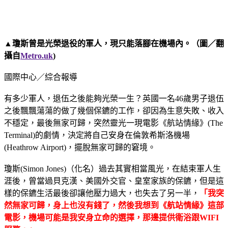
▲瓊斯曾是光榮退役的軍人，現只能落腳在機場內。（圖／翻
攝自
Metro.uk
)
國際中心／綜合報導
有多少軍人，退伍之後能夠光榮一生？英國一名46歲男子退伍
之後飄飄蕩蕩的做了幾個保鑣的工作，卻因為生意失敗、收入
不穩定，最後無家可歸，突然靈光一現電影《航站情緣》(The
Terminal)的劇情，決定將自己安身在倫敦希斯洛機場
(Heathrow Airport)，擺脫無家可歸的窘境。
瓊斯(Simon Jones)（化名）過去其實相當風光，在結束軍人生
涯後，曾當過貝克漢、美國外交官、皇室家族的保鑣，但是這
樣的保鑣生活最後卻讓他壓力過大，也失去了另一半，
「我突
然無家可歸，身上也沒有錢了，然後我想到《航站情緣》這部
電影，機場可能是我安身立命的選擇，那邊提供衛浴跟WIFI